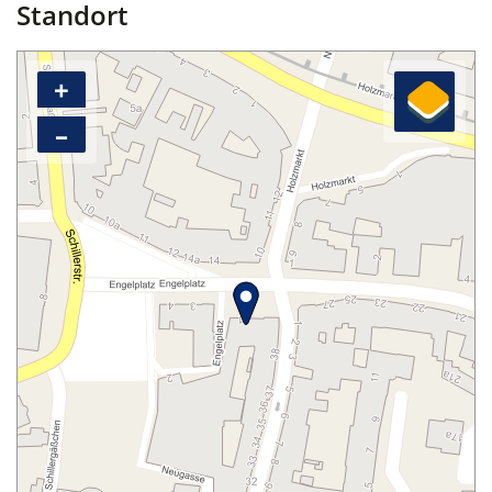
Standort
+
–