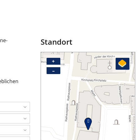
Standort
ine-
+
–
blichen