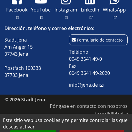
Facebook
YouTube
Instagram
LinkedIn
WhatsApp
Dirección, teléfono y correo electrónico:
Stadt Jena
Formulario de contacto
Am Anger 15
Teléfono
07743 Jena
0049 3641 49-0
Fax
Postfach 100338
0049 3641 49-2020
07703 Jena
info@jena.de
© 2026 Stadt Jena
Póngase en contacto con nosotros
Accesibilidad
Este sitio web usa cookies y te permite controlar las que
Política de privacidad
deseas activar
Pie de imprenta