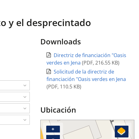
to y el desprecintado
Downloads
Directriz de financiación "Oasis
verdes en Jena
(
PDF
,
216.55 KB
)
Solicitud de la directriz de
financiación "Oasis verdes en Jena
(
PDF
,
110.5 KB
)
Ubicación
+
–