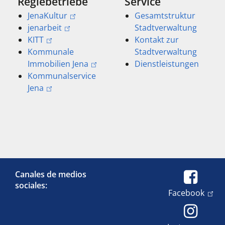
Regiebetriebe
Service
JenaKultur
Gesamtstruktur
jenarbeit
Stadtverwaltung
KITT
Kontakt zur
Kommunale
Stadtverwaltung
Immobilien Jena
Dienstleistungen
Kommunalservice
Jena
Canales de medios
sociales:
Facebook