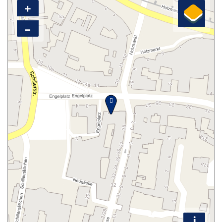
+
–
i