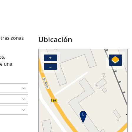
Ubicación
otras zonas
os,
+
ye una
–