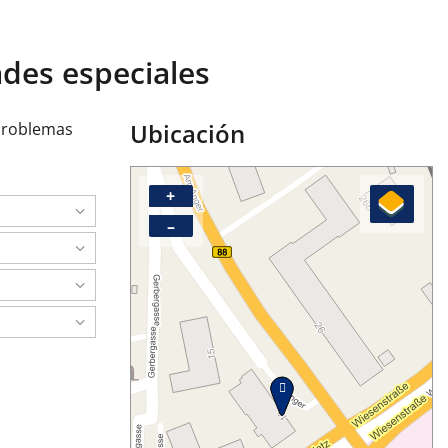
ades especiales
Ubicación
 problemas
+
–