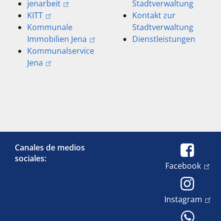
jenarbeit
Stadtverwaltung
KITT
Kontakt zur
Kommunale
Stadtverwaltung
Immobilien Jena
Dienstleistungen
Kommunalservice
Jena
Canales de medios
sociales:
Facebook
Instagram