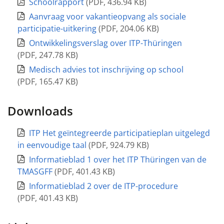
Schoolrapport
(
PDF
,
436.94 KB
)
Aanvraag voor vakantieopvang als sociale
participatie-uitkering
(
PDF
,
204.06 KB
)
Ontwikkelingsverslag over ITP-Thüringen
(
PDF
,
247.78 KB
)
Medisch advies tot inschrijving op school
(
PDF
,
165.47 KB
)
Downloads
ITP Het geïntegreerde participatieplan uitgelegd
in eenvoudige taal
(
PDF
,
924.79 KB
)
Informatieblad 1 over het ITP Thüringen van de
TMASGFF
(
PDF
,
401.43 KB
)
Informatieblad 2 over de ITP-procedure
(
PDF
,
401.43 KB
)