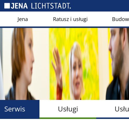
Panel zarządzania plikami cookies
Jena
Ratusz i usługi
Budown
Serwis
Usługi
Usłu