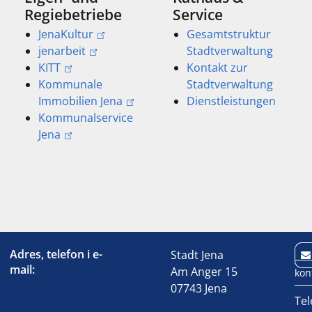
Regiebetriebe
Service
JenaKultur
Gesamtstruktur
jenarbeit
Stadtverwaltung
KITT
Kontakt zur
Kommunale
Stadtverwaltung
Immobilien Jena
Dienstleistungen
Kommunalservice
Jena
Adres, telefon i e-
Stadt Jena
mail:
Am Anger 15
kon
07743 Jena
Tel