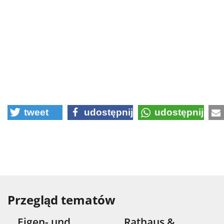
tweet
udostępnij
udostępnij
Przegląd tematów
Eigen- und
Rathaus &