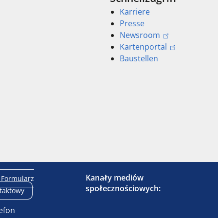
Karriere
Presse
Newsroom
Kartenportal
Baustellen
Kanały mediów
Formularz
społecznościowych:
taktowy
efon