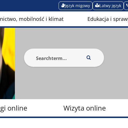
Język migowy
Łatwy język
ictwo, mobilność i klimat
Edukacja i spraw
gi online
Wizyta online