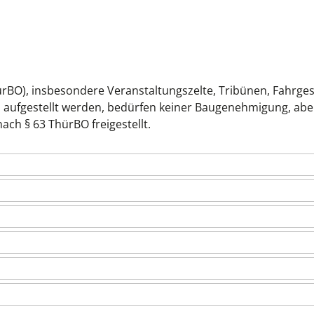
BO), insbesondere Veranstaltungszelte, Tribünen, Fahrgesc
ten aufgestellt werden, bedürfen keiner Baugenehmigung, abe
ch § 63 ThürBO freigestellt.