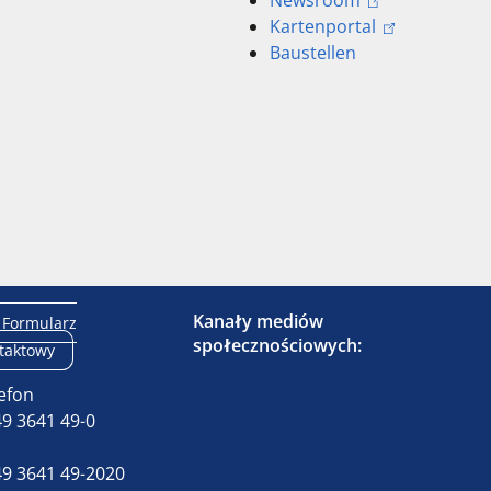
Newsroom
Kartenportal
Baustellen
Kanały mediów
Formularz
społecznościowych:
taktowy
efon
9 3641 49-0
x
9 3641 49-2020