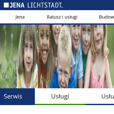
Panel zarządzania plikami cookies
Jena
Ratusz i usługi
Budown
Serwis
Usługi
Usłu