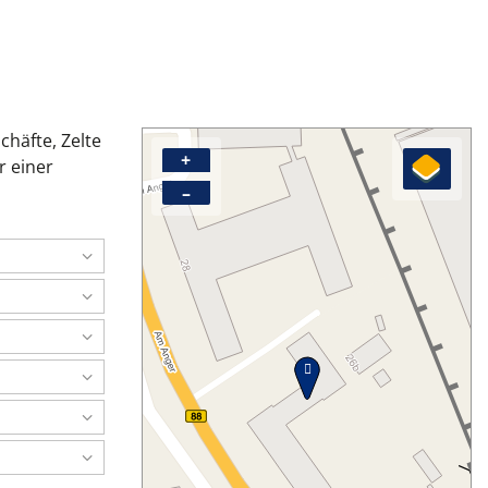
häfte, Zelte
+
r einer
–