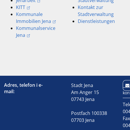
jenarbeit
Stadtverwaltung
KITT
Kontakt zur
Kommunale
Stadtverwaltung
Immobilien Jena
Dienstleistungen
Kommunalservice
Jena
Adres, telefon i e-
Stadt Jena
mail:
Am Anger 15
kon
07743 Jena
Tel
004
Postfach 100338
Fa
07703 Jena
004