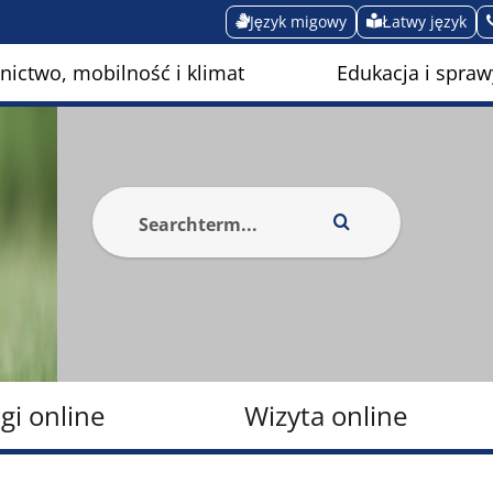
Język migowy
Łatwy język
ictwo, mobilność i klimat
Edukacja i spraw
gi online
Wizyta online