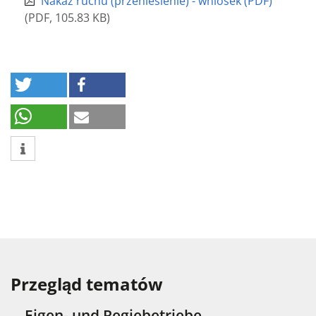
Nakaz ruchu (przeniesienie) - wniosek (PDF)
(
PDF
,
105.83 KB
)
Przegląd tematów
Eigen- und Regiebetriebe