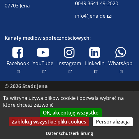
0049 3641 49-2020
07703 Jena
info@jena.de
Kanały mediów społecznościowych:
Facebook
YouTube
Instagram
Linkedin
WhatsApp
© 2026 Stadt Jena
Skontaktuj się z nami
Ta witryna używa plików cookie i pozwala wybrać na
Dostępność
które chcesz zezwolić
Polityka prywatności
OK, akceptuję wszystko
Nadruk
Zablokuj wszystkie pliki cookies
Personalizacja
Prawa do wizerunku i prawa autorskie
Datenschutzerklärung
Datenschutz-Einstellungen anpassen