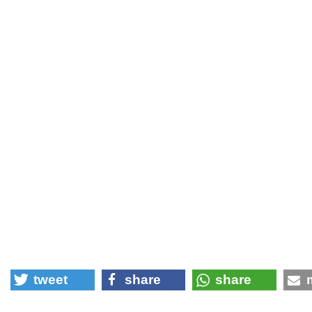
tweet
share
share