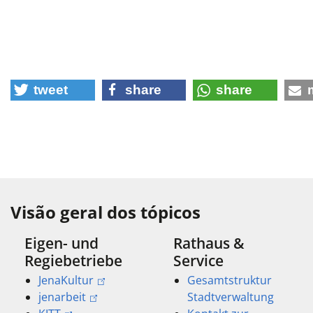
tweet
share
share
Visão geral dos tópicos
Eigen- und
Rathaus &
Regiebetriebe
Service
JenaKultur
Gesamtstruktur
jenarbeit
Stadtverwaltung