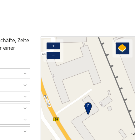
häfte, Zelte
+
r einer
–