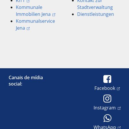
KITT
Kontakt zur
Kommunale
Stadtverwaltung
Immobilien Jena
Dienstleistungen
Kommunalservice
Jena
Canais de mídia
social:
Facebook
Instagram
WhatsApp