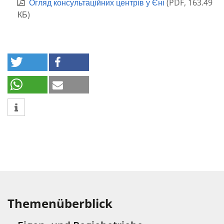
Огляд консультаційних центрів у Єні
(
PDF
,
163.49
КБ
)
Themenüberblick