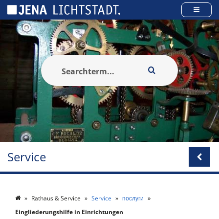
Панель керування кукі
Service
Rathaus & Service
Service
послуги
Eingliederungshilfe in Einrichtungen