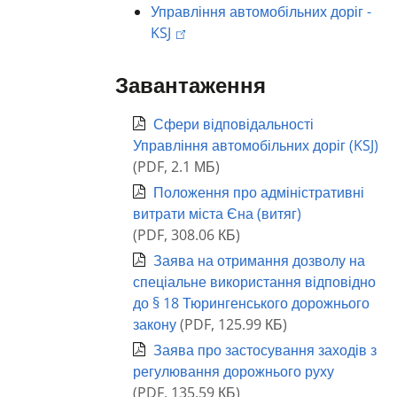
Управління автомобільних доріг -
KSJ
Завантаження
Сфери відповідальності
Управління автомобільних доріг (KSJ)
(
PDF
,
2.1 МБ
)
Положення про адміністративні
витрати міста Єна (витяг)
(
PDF
,
308.06 КБ
)
Заява на отримання дозволу на
спеціальне використання відповідно
до § 18 Тюрингенського дорожнього
закону
(
PDF
,
125.99 КБ
)
Заява про застосування заходів з
регулювання дорожнього руху
(
PDF
,
135.59 КБ
)