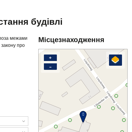
стання будівлі
Місцезнаходження
 поза межами
 закону про
+
–