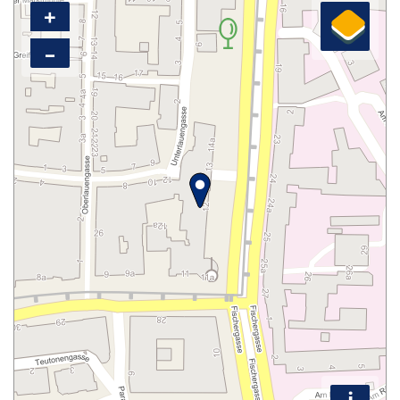
+
–
i