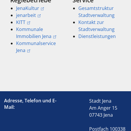
JenaKultur
Gesamtstruktur
jenarbeit
Stadtverwaltung
KITT
Kontakt zur
Kommunale
Stadtverwaltung
Immobilien Jena
Dienstleistungen
Kommunalservice
Jena
Adresse, Telefon und E-
Stadt Jena
Mail:
Am Anger 15
07743 Jena
Postfach 100338