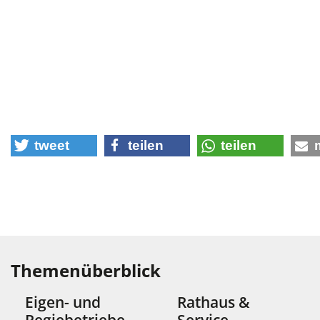
tweet
teilen
teilen
Themenüberblick
Eigen- und
Rathaus &
Regiebetriebe
Service