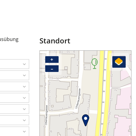
Standort
 Ausübung
+
–