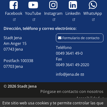
Facebook
YouTube
Instagram
LinkedIn
WhatsApp
Dirección, teléfono y correo electrónico:
Stadt Jena
Formulario de contacto
Am Anger 15
Teléfono
07743 Jena
0049 3641 49-0
Fax
Postfach 100338
0049 3641 49-2020
07703 Jena
info@jena.de
© 2026 Stadt Jena
Póngase en contacto con nosotros
Accesibilidad
Este sitio web usa cookies y te permite controlar las que
Política de privacidad