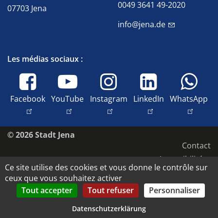
0049 3641 49-2020
07703 Jena
info@jena.de
Les médias sociaux :
Facebook
YouTube
Instagram
LinkedIn
WhatsApp
© 2026 Stadt Jena
Contact
Accessibilité
Ce site utilise des cookies et vous donne le contrôle sur
Déclaration de confidentialité
ceux que vous souhaitez activer
Mentions légales
Tout accepter
Tout refuser
Personnaliser
Droits d'image et copyright
Datenschutzerklärung
Datenschutz-Einstellungen anpassen