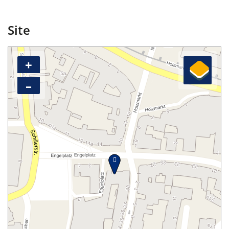
Site
+
–