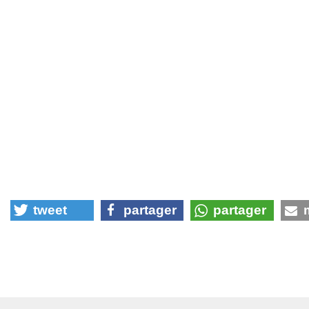
tweet
partager
partager