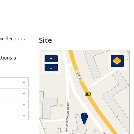
Site
ux élections
.
ctions à
+
–