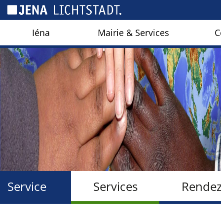
Panneau de gestion des cookies
Iéna
Mairie & Services
C
Service
Services
Rendez