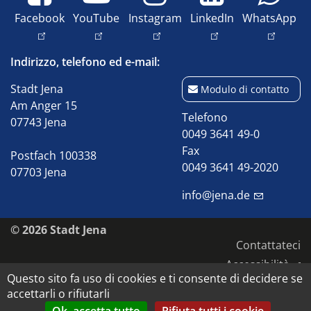
Facebook
YouTube
Instagram
LinkedIn
WhatsApp
Indirizzo, telefono ed e-mail:
Stadt Jena
Modulo di contatto
Am Anger 15
Telefono
07743 Jena
0049 3641 49-0
Fax
Postfach 100338
0049 3641 49-2020
07703 Jena
info@jena.de
© 2026 Stadt Jena
Contattateci
Accessibilità
Questo sito fa uso di cookies e ti consente di decidere se
Informativa sulla privacy
accettarli o rifiutarli
Impronta