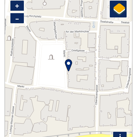
+
–
i