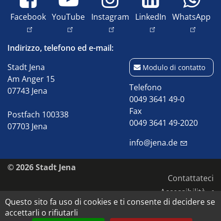
Facebook
YouTube
Instagram
LinkedIn
WhatsApp
Indirizzo, telefono ed e-mail:
Stadt Jena
Modulo di contatto
Am Anger 15
Telefono
07743 Jena
0049 3641 49-0
Fax
Postfach 100338
0049 3641 49-2020
07703 Jena
info@jena.de
© 2026 Stadt Jena
Contattateci
Accessibilità
Questo sito fa uso di cookies e ti consente di decidere se
Informativa sulla privacy
accettarli o rifiutarli
Impronta