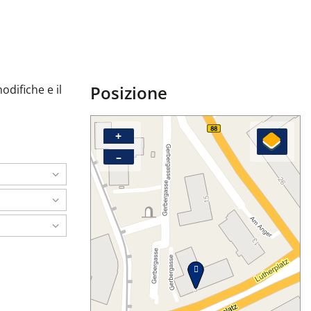
Posizione
odifiche e il
+
–