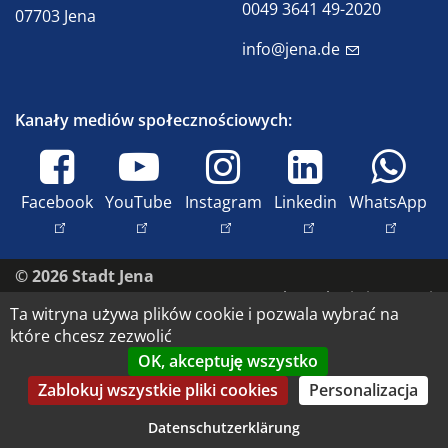
0049 3641 49-2020
07703 Jena
info@jena.de
Kanały mediów społecznościowych:
Facebook
YouTube
Instagram
Linkedin
WhatsApp
© 2026 Stadt Jena
Skontaktuj się z nami
Ta witryna używa plików cookie i pozwala wybrać na
Dostępność
które chcesz zezwolić
Polityka prywatności
OK, akceptuję wszystko
Nadruk
Zablokuj wszystkie pliki cookies
Personalizacja
Prawa do wizerunku i prawa autorskie
Datenschutzerklärung
Datenschutz-Einstellungen anpassen