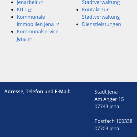
jenarbeit
Stadtverwaltung
KITT
Kontakt zur
Kommunale
Stadtverwaltung
Immobilien Jena
Dienstleistungen
Kommunalservice
Jena
Adresse, Telefon und E-Mail:
Stadt Jena
Am Anger 15
07743 Jena
Postfach 100338
07703 Jena