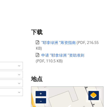
下载
"耶拿绿洲 "筹资指南
(
PDF
,
216.55
KB
)
申请 "耶拿绿洲 "资助准则
(
PDF
,
110.5 KB
)
地点
+
–