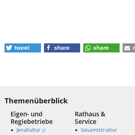
tweet
share
share
Themenüberblick
Eigen- und
Rathaus &
Regiebetriebe
Service
JenaKultur
Gesamtstruktur