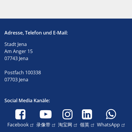
Adresse, Telefon und E-Mail:
Stadt Jena
Am Anger 15
07743 Jena
Postfach 100338
07703 Jena
Social Media Kanäle:
Facebook
录像带
淘宝网
领英
WhatsApp