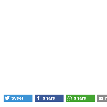
tweet
share
share