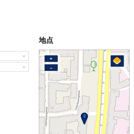
地点
+
–