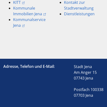
KITT
Kontakt zur
Kommunale
Stadtverwaltung
Immobilien Jena
Dienstleistungen
Kommunalservice
Jena
Adresse, Telefon und E-Mail:
Stadt Jena
Am Anger 15
07743 Jena
Postfach 100338
07703 Jena