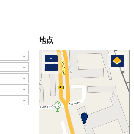
地点
+
–