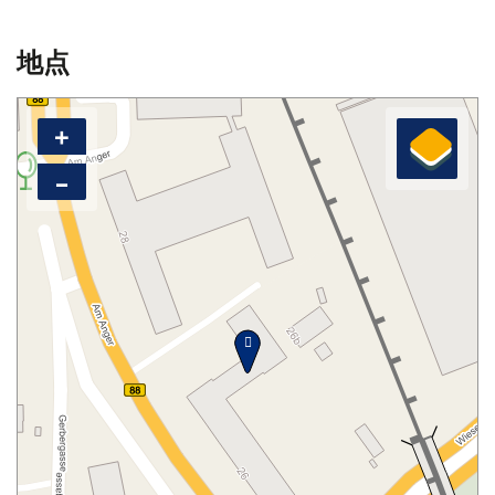
地点
+
–