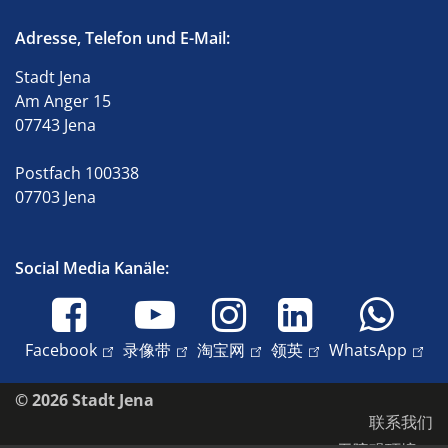
Adresse, Telefon und E-Mail:
Stadt Jena
Am Anger 15
07743 Jena
Postfach 100338
07703 Jena
Social Media Kanäle:
Facebook
录像带
淘宝网
领英
WhatsApp
© 2026 Stadt Jena
联系我们