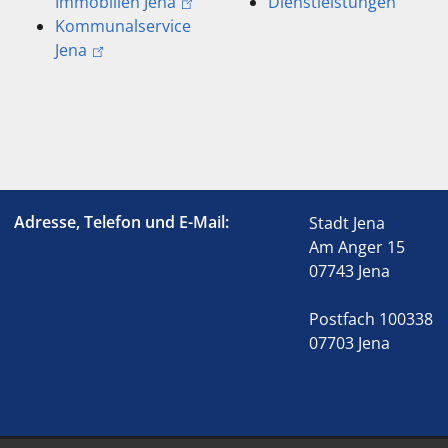
Immobilien Jena
Dienstleistungen
Kommunalservice
Jena
Adresse, Telefon und E-Mail:
Stadt Jena
Am Anger 15
07743 Jena
Postfach 100338
07703 Jena