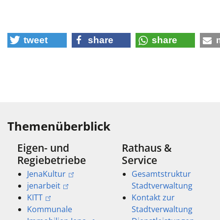
tweet
share
share
Themenüberblick
Eigen- und
Rathaus &
Regiebetriebe
Service
JenaKultur
Gesamtstruktur
jenarbeit
Stadtverwaltung
KITT
Kontakt zur
Kommunale
Stadtverwaltung