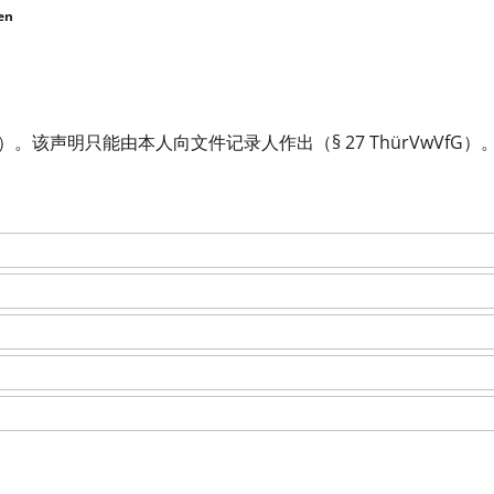
en
。该声明只能由本人向文件记录人作出（§ 27 ThürVwVfG）