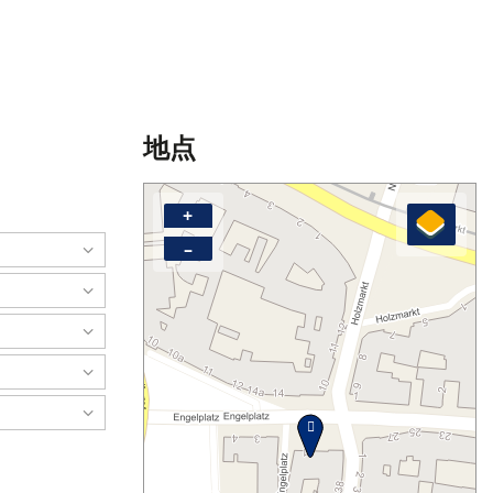
地点
。
+
–