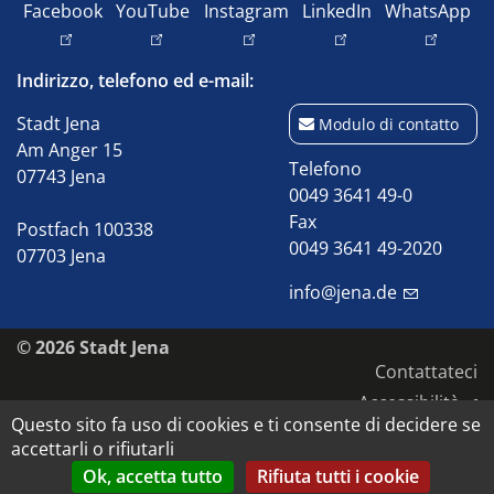
Facebook
YouTube
Instagram
LinkedIn
WhatsApp
Indirizzo, telefono ed e-mail:
Stadt Jena
Modulo di contatto
Am Anger 15
Telefono
07743 Jena
0049 3641 49-0
Fax
Postfach 100338
0049 3641 49-2020
07703 Jena
info@jena.de
© 2026 Stadt Jena
Contattateci
Accessibilità
Questo sito fa uso di cookies e ti consente di decidere se
Informativa sulla privacy
accettarli o rifiutarli
Impronta
Ok, accetta tutto
Rifiuta tutti i cookie